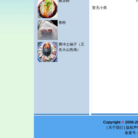
擦凉粉
暂无小类
卷粉
腾冲土锅子（又
名火山热海）
Copyright
©
2006-2
|
关于我们
|
版权声
备案号