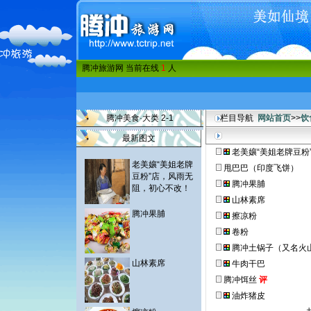
腾冲旅游网 当前在线
1
人
腾冲美食·大类 2-1
栏目导航
网站首页
>>
饮
最新图文
老美孃“美姐老牌豆粉
老美孃“美姐老牌
甩巴巴（印度飞饼）
豆粉”店，风雨无
腾冲果脯
阻，初心不改！
山林素席
腾冲果脯
擦凉粉
卷粉
腾冲土锅子（又名火
山林素席
牛肉干巴
腾冲饵丝
评
油炸猪皮