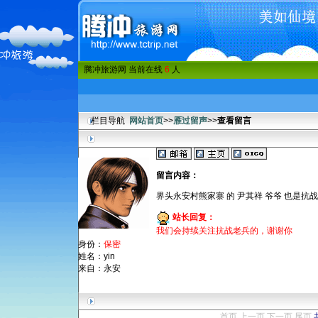
腾冲旅游网 当前在线
6
人
栏目导航
网站首页
>>
雁过留声
>>
查看留言
留言内容：
界头永安村熊家寨 的 尹其祥 爷爷 也是抗
站长回复：
我们会持续关注抗战老兵的，谢谢你
身份：
保密
姓名：yin
来自：永安
首页 上一页
下一页 尾页