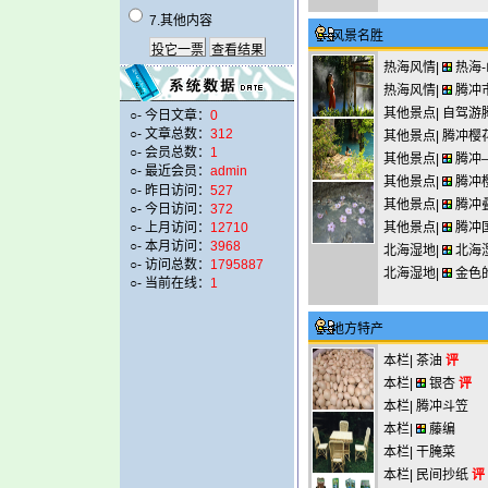
7.其他内容
风景名胜
热海风情|
热海
热海风情|
腾冲
其他景点|
自驾游
○- 今日文章：
0
○- 文章总数：
312
其他景点|
腾冲樱
○- 会员总数：
1
其他景点|
腾冲
○- 最近会员：
admin
其他景点|
腾冲
○- 昨日访问：
527
其他景点|
腾冲
○- 今日访问：
372
○- 上月访问：
12710
其他景点|
腾冲
○- 本月访问：
3968
北海湿地|
北海
○- 访问总数：
1795887
北海湿地|
金色
○- 当前在线：
1
地方特产
本栏|
茶油
评
本栏|
银杏
评
本栏|
腾冲斗笠
本栏|
藤编
本栏|
干腌菜
本栏|
民间抄纸
评