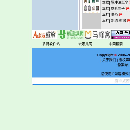
本栏|
腾冲油纸伞
本栏|
皮影靠子
评
本栏|
腾药
评
本栏|
刺绣·织锦
多特软件站
去哪儿网
中国搜索
Copyright
©
2006-2
|
关于我们
|
版权声
备案号
请使用IE兼容模式