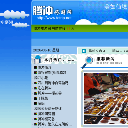
腾冲旅游网 当前在线
11
人
最新文章
3：
元旦腾冲
2026-08-10 星期一
最新文章
4：
腾冲三天
·
腾冲简介
·
鸿兴宾馆(毗邻腾越…
·
腾冲小吃
·
四川到腾冲自驾游路…
·
吃在腾冲
·
腾冲——樱花谷
·
干腌菜
·
藤编
·
和顺侨乡商号略述
·
腾冲国殇园
·
腾冲樱花谷
·
腾冲，迷失在光阴的…