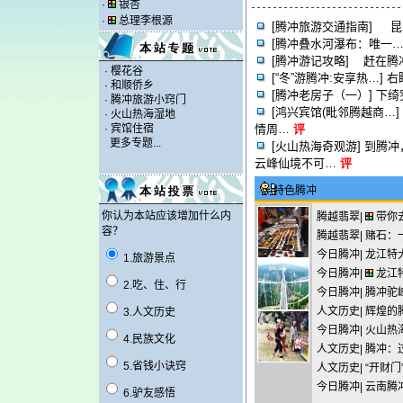
·
银杏
·
总理李根源
[腾冲旅游交通指南]
昆
[腾冲叠水河瀑布：唯一…
[腾冲游记攻略]
赶在腾冲
·
樱花谷
[“冬”游腾冲:安享热…]
右
·
和顺侨乡
[腾冲老房子（一）]
下绮
·
腾冲旅游小窍门
[鸿兴宾馆(毗邻腾越商…]
·
火山热海湿地
·
宾馆住宿
情周…
评
更多专题...
[火山热海奇观游]
到腾冲
云峰仙境不可…
评
特色腾冲
你认为本站应该增加什么内
腾越翡翠|
带你
容？
腾越翡翠|
赌石：
今日腾冲|
龙江特
1.旅游景点
今日腾冲|
龙江
2.吃、住、行
今日腾冲|
腾冲驼
人文历史|
辉煌的
3.人文历史
今日腾冲|
火山热
4.民族文化
人文历史|
腾冲：
5.省钱小诀窍
人文历史|
“开财
今日腾冲|
云南腾
6.驴友感悟